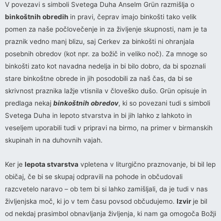
V povezavi s simboli Svetega Duha Anselm Grün razmišlja o
binkoštnih obredih
in pravi, čeprav imajo binkošti tako velik
pomen za naše počlovečenje in za življenje skupnosti, nam je ta
praznik vedno manj blizu, saj Cerkev za binkošti ni ohranjala
posebnih obredov (kot npr. za božič in veliko noč). Za mnoge so
binkošti zato kot navadna nedelja in bi bilo dobro, da bi spoznali
stare binkoštne obrede in jih posodobili za naš čas, da bi se
skrivnost praznika lažje vtisnila v človeško dušo. Grün opisuje in
predlaga nekaj
binkoštnih obredov
, ki so povezani tudi s simboli
Svetega Duha in lepoto stvarstva in bi jih lahko z lahkoto in
veseljem uporabili tudi v pripravi na birmo, na primer v birmanskih
skupinah in na duhovnih vajah.
Ker je
lepota stvarstva
vpletena v liturgično praznovanje, bi bil lep
običaj, če bi se skupaj odpravili na pohode in občudovali
razcvetelo naravo – ob tem bi si lahko zamišljali, da je tudi v nas
življenjska moč, ki jo v tem času povsod občudujemo.
Izvir
je bil
od nekdaj prasimbol obnavljanja življenja, ki nam ga omogoča Božji