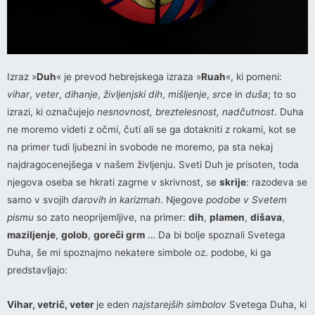
Izraz »
Duh
« je prevod hebrejskega izraza »
Ruah
«, ki pomeni:
vihar
,
veter
,
dihanje
,
življenjski dih
,
mišljenje
,
srce
in
duša
; to so
izrazi, ki označujejo
nesnovnost, breztelesnost, nadčutnost
. Duha
ne moremo videti z očmi, čuti ali se ga dotakniti z rokami, kot se
na primer tudi ljubezni in svobode ne moremo, pa sta nekaj
najdragocenejšega v našem življenju. Sveti Duh je prisoten, toda
njegova oseba se hkrati zagrne v skrivnost, se
skrije
: razodeva se
samo v svojih
darovih in karizmah
. Njegove
podobe v Svetem
pismu
so zato neoprijemljive, na primer:
dih
,
plamen
,
dišava
,
maziljenje
,
golob
,
goreči grm
… Da bi bolje spoznali Svetega
Duha, še mi spoznajmo nekatere simbole oz. podobe, ki ga
predstavljajo:
Vihar, vetrič, veter
je eden
najstarejših simbolov
Svetega Duha, ki