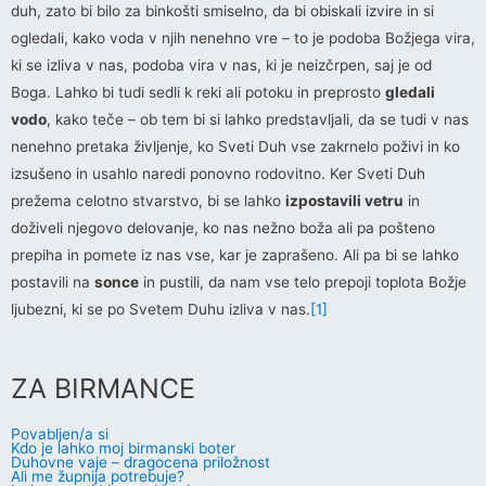
duh, zato bi bilo za binkošti smiselno, da bi obiskali izvire in si
ogledali, kako voda v njih nenehno vre – to je podoba Božjega vira,
ki se izliva v nas, podoba vira v nas, ki je neizčrpen, saj je od
Boga. Lahko bi tudi sedli k reki ali potoku in preprosto
gledali
vodo
, kako teče – ob tem bi si lahko predstavljali, da se tudi v nas
nenehno pretaka življenje, ko Sveti Duh vse zakrnelo poživi in ko
izsušeno in usahlo naredi ponovno rodovitno. Ker Sveti Duh
prežema celotno stvarstvo, bi se lahko
izpostavili vetru
in
doživeli njegovo delovanje, ko nas nežno boža ali pa pošteno
prepiha in pomete iz nas vse, kar je zaprašeno. Ali pa bi se lahko
postavili na
sonce
in pustili, da nam vse telo prepoji toplota Božje
ljubezni, ki se po Svetem Duhu izliva v nas.
[1]
ZA BIRMANCE
Povabljen/a si
Kdo je lahko moj birmanski boter
Duhovne vaje – dragocena priložnost
Ali me župnija potrebuje?