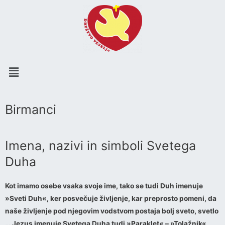
Menu
Birmanci
Imena, nazivi in simboli Svetega
Duha
Kot imamo osebe vsaka svoje ime, tako se tudi Duh imenuje
»Sveti Duh«, ker posvečuje življenje, kar preprosto pomeni, da
naše življenje pod njegovim vodstvom postaja bolj sveto, svetlo
… Jezus imenuje Svetega Duha tudi »Paraklet
«
– »Tolažnik«,