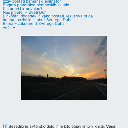
Izziv postati birmanski animator
Bogata popotnica birmanskih skupin
Kaj pravi birmovalec?
Naš prijatelj – Sveti Duh
Binkoštni dogodek in kako postati Jezusova priča
Imena, nazivi in simboli Svetega Duha
Birma – zakrament Svetega Duha
več
[1]
Besedilo je avtorsko delo in je bilo objavljeno v knjigi:
Vesel