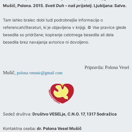
Mušič, Polona. 2015.
Sveti Duh – naš prijatelj
. Ljubljana: Salve.
Tam lahko bralec dobi tudi podrobnejše informacije o
referencah/literaturi, ki je objavljena v knjigi. © Vse pravice glede
besedila so pridržane; kopiranje celotnega besedila ali dela
besedila brez navajanja avtorice ni dovoljeno.
Pripravila: Polona Vesel
Mušič,
polona.vmusic@gmail.com
Sedež društva:
Društvo VESELje, C.N.O. 17, 1317 Sodražica
Kontaktna oseba:
dr. Polona Vesel Mušič