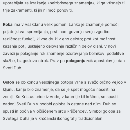
uporabljala za izražanje »neizbrisnega znamenja«, ki ga vtisnejo ti
trije zakramenti, ki jih ni moč ponoviti.
Roka
ima v vsakdanu velik pomen. Lahko je znamenje pomoči,
prijateljstva, spremljanja, prsti nam govorijo svojo zgodbo:
različnost funkcij, ki vse druži v eno celoto; prst kot možnost
kazanja poti, usklajeno delovanje različnih delov dlani. V novi
zavezi je polaganje rok znamenje ozdravljanja bolnikov, podelitve
službe, blagoslova otrok. Prav po
polaganju rok
apostolov je dan
Sveti Duh.
Golob
se ob koncu vesoljnega potopa vrne s svežo oljčno vejico v
kljunu, kar je bilo znamenje, da se je spet mogoče naseliti na
zemlji. Ko Kristus pride iz vode, v kateri je bil krščen, se spusti
nadenj Sveti Duh v podobi goloba in ostane nad njim. Duh se
spusti in počiva v očiščenem srcu krščencev. Simbol goloba za
Svetega Duha je v krščanski ikonografiji tradicionalen.