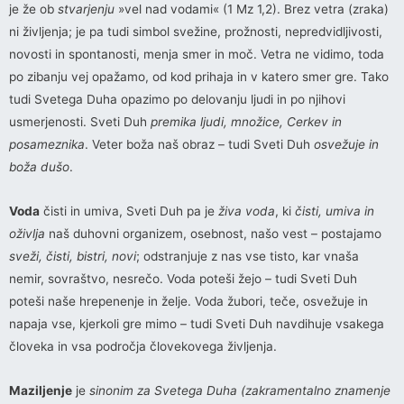
je že ob
stvarjenju
»vel nad vodami« (1 Mz 1,2). Brez vetra (zraka)
ni življenja; je pa tudi simbol svežine, prožnosti, nepredvidljivosti,
novosti in spontanosti, menja smer in moč. Vetra ne vidimo, toda
po zibanju vej opažamo, od kod prihaja in v katero smer gre. Tako
tudi Svetega Duha opazimo po delovanju ljudi in po njihovi
usmerjenosti. Sveti Duh
premika ljudi, množice, Cerkev in
posameznika
. Veter boža naš obraz – tudi Sveti Duh
osvežuje in
boža dušo
.
Voda
čisti in umiva, Sveti Duh pa je
živa voda
, ki
čisti, umiva in
oživlja
naš duhovni organizem, osebnost, našo vest – postajamo
sveži, čisti, bistri, novi
; odstranjuje z nas vse tisto, kar vnaša
nemir, sovraštvo, nesrečo. Voda poteši žejo – tudi Sveti Duh
poteši naše hrepenenje in želje. Voda žubori, teče, osvežuje in
napaja vse, kjerkoli gre mimo – tudi Sveti Duh navdihuje vsakega
človeka in vsa področja človekovega življenja.
Maziljenje
je
sinonim za Svetega Duha (zakramentalno znamenje