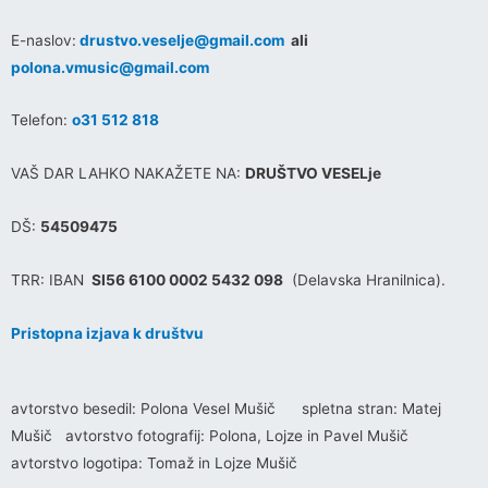
E-naslov:
drustvo.veselje@gmail.com
ali
polona.vmusic@gmail.com
Telefon:
o31 512 818
VAŠ DAR LAHKO NAKAŽETE NA:
DRUŠTVO VESELje
DŠ:
54509475
TRR: IBAN
SI56 6100 0002 5432 098
(Delavska Hranilnica).
Pristopna izjava k društvu
avtorstvo besedil: Polona Vesel Mušič spletna stran: Matej
Mušič avtorstvo fotografij: Polona, Lojze in Pavel Mušič
avtorstvo logotipa: Tomaž in Lojze Mušič