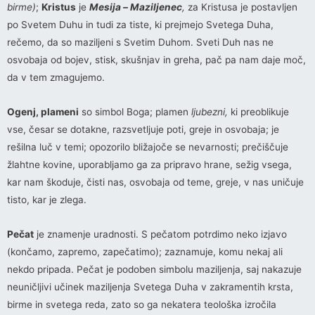
birme)
;
Kristus
je
Mesija –
Maziljenec
,
za Kristusa je postavljen
po Svetem Duhu in tudi za tiste, ki prejmejo Svetega Duha,
rečemo, da so maziljeni s Svetim Duhom. Sveti Duh nas ne
osvobaja od bojev, stisk, skušnjav in greha, pač pa nam daje moč,
da v tem zmagujemo.
Ogenj, plameni
so simbol Boga; plamen
ljubezni,
ki preoblikuje
vse, česar se dotakne, razsvetljuje poti, greje in osvobaja; je
rešilna luč v temi; opozorilo bližajoče se nevarnosti; prečiščuje
žlahtne kovine, uporabljamo ga za pripravo hrane, sežig vsega,
kar nam škoduje, čisti nas, osvobaja od teme, greje, v nas uničuje
tisto, kar je zlega.
Pečat
je znamenje uradnosti. S pečatom potrdimo neko izjavo
(končamo, zapremo, zapečatimo); zaznamuje, komu nekaj ali
nekdo pripada. Pečat je podoben simbolu maziljenja, saj nakazuje
neuničljivi učinek maziljenja Svetega Duha v zakramentih krsta,
birme in svetega reda, zato so ga nekatera teološka izročila