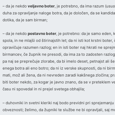
–
da je nekdo
veljavno boter
, je potrebno, da ima razum (
usus
duha za opravljanje naloge botra, da je določen, da se kandida
dotika, da je sam birman;
–
da je nekdo
postavno boter
, je potrebno: da je samo eden, 
spola, in ne mlajši od štirinajstih let; da ni isti kot krstni boter
opravičuje razumen razlog; en in isti boter naj hkrati ne spre
birmancev, če župnik ne presodi, da ima za to zadosten razlog
pa naj se preprečuje zlorabe, da bi imelo deset, petnajst ali 
enega botra ali eno botro; da ni iz verske skupnosti, da ni bi
mati, mož ali žena, da ni nevreden zaradi kakšnega zločina; p
biti boter nekdo, za kogar je javno znano, da se v preteklem 
času ni spovedal in ni prejel svetega obhajila;
–
duhovniki in svetni kleriki naj bodo previdni pri sprejemanju
obveznosti; želimo, da župniki te službe ne bi opravljali, saj m