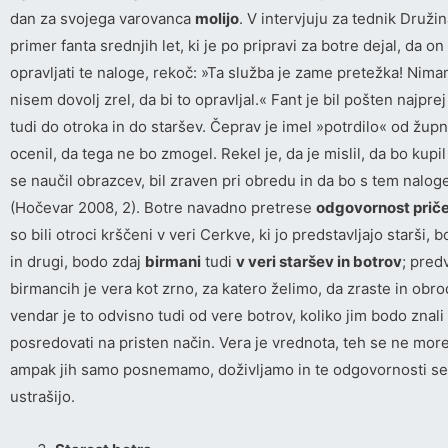
dan za svojega varovanca
molijo
. V intervjuju za tednik Družin
primer fanta srednjih let, ki je po pripravi za botre dejal, da o
opravljati te naloge, rekoč: »Ta služba je zame pretežka! Nima
nisem dovolj zrel, da bi to opravljal.« Fant je bil pošten najpre
tudi do otroka in do staršev. Čeprav je imel »potrdilo« od župn
ocenil, da tega ne bo zmogel. Rekel je, da je mislil, da bo kupil
se naučil obrazcev, bil zraven pri obredu in da bo s tem nalo
(Hočevar 2008, 2). Botre navadno pretrese
odgovornost prič
so bili otroci krščeni v veri Cerkve, ki jo predstavljajo starši, b
in drugi, bodo zdaj
birmani
tudi
v veri staršev in botrov
; pred
birmancih je vera kot zrno, za katero želimo, da zraste in obro
vendar je to odvisno tudi od vere botrov, koliko jim bodo znali
posredovati na pristen način. Vera je vrednota, teh se ne mor
ampak jih samo posnemamo, doživljamo in te odgovornosti se 
ustrašijo.