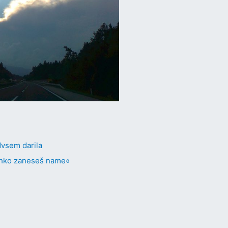
dvsem darila
lahko zaneseš name«