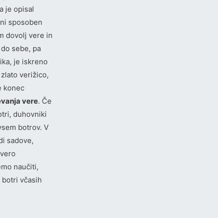
a je opisal
n ni sposoben
m dovolj vere in
j do sebe, pa
ika, je iskreno
 zlato verižico,
ge konec
evanja vere
. Če
otri, duhovniki
vsem botrov. V
di sadove,
 vero
emo naučiti,
botri včasih