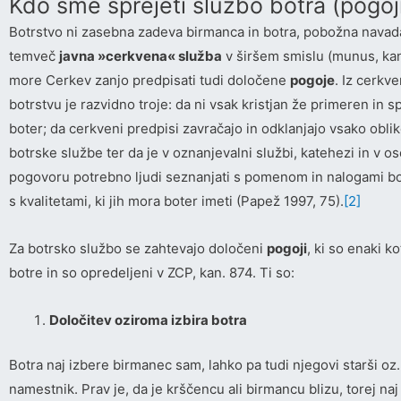
Kdo sme sprejeti službo botra (pogoj
Botrstvo ni zasebna zadeva birmanca in botra, pobožna navada 
temveč
javna »cerkvena« služba
v širšem smislu (munus, kan
more Cerkev zanjo predpisati tudi določene
pogoje
. Iz cerkv
botrstvu je razvidno troje: da ni vsak kristjan že primeren in s
boter; da cerkveni predpisi zavračajo in odklanjajo vsako obli
botrske službe ter da je v oznanjevalni službi, katehezi in v 
pogovoru potrebno ljudi seznanjati s pomenom in nalogami bo
s kvalitetami, ki jih mora boter imeti (Papež 1997, 75).
[2]
Za botrsko službo se zahtevajo določeni
pogoji
, ki so enaki k
botre in so opredeljeni v ZCP, kan. 874. Ti so:
Določitev oziroma izbira botra
Botra naj izbere birmanec sam, lahko pa tudi njegovi starši oz.
namestnik. Prav je, da je krščencu ali birmancu blizu, torej naj 