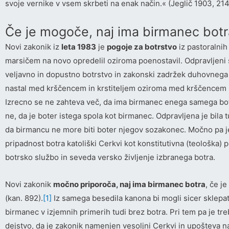
svoje vernike v vsem skrbeti na enak način.« (Jeglič 1903, 21
Če je mogoče, naj ima birmanec botr
Novi zakonik iz
leta 1983
je
pogoje za botrstvo
iz pastoralnih
marsičem na novo opredelil oziroma poenostavil. Odpravljeni 
veljavno in dopustno botrstvo in zakonski zadržek duhovnega 
nastal med krščencem in krstiteljem oziroma med krščencem 
Izrecno se ne zahteva več, da ima birmanec enega samega bot
ne, da je boter istega spola kot birmanec. Odpravljena je bila 
da birmancu ne more biti boter njegov sozakonec. Močno pa je 
pripadnost botra katoliški Cerkvi kot konstitutivna (teološka) 
botrsko službo in seveda versko življenje izbranega botra.
Novi zakonik
močno priporoča, naj ima birmanec botra
, če j
(kan. 892).
[1]
Iz samega besedila kanona bi mogli sicer sklepati
birmanec v izjemnih primerih tudi brez botra. Pri tem pa je tr
dejstvo, da je zakonik namenjen vesoljni Cerkvi in upošteva n