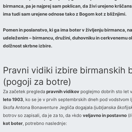
birmanca, pa je najprej sam poklican, da živi urejeno krščansk
ima tudi sam urejene odnose tako z Bogom kot z bližnjimi.
Pomen in poslanstvo, ki ga ima boter v življenju birmanca, 
udeleženim – birmancu, družini, duhovniku in cerkvenemu 
dolžnost skrbne izbire.
Pravni vidiki izbire birmanskih 
(pogoji za botre)
Za začetek pregleda
pravnih vidikov
poglejmo dobrih sto let 
leto 1903
, ko se je v prvih septembrskih dneh pod vodstvom l
škofa Antona Bonaventure Jegliča dogajala
ljubljanska škofijs
botrov so zapisali, da je za to, da »kdo
veljavno in postavno
(
l
kot boter
, potrebno naslednje: