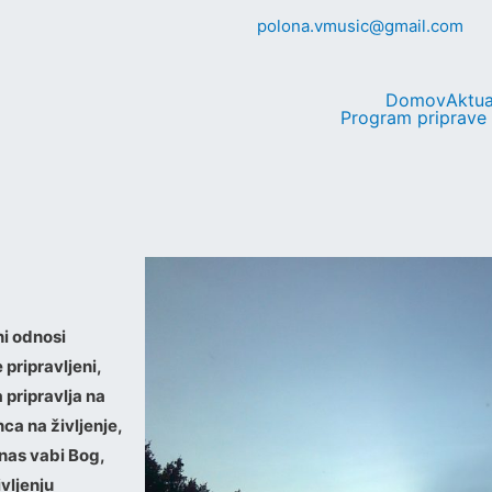
polona.vmusic@gmail.com
Domov
Aktua
Program priprave
ni odnosi
pripravljeni,
 pripravlja na
ca na življenje,
 nas vabi Bog,
vljenju