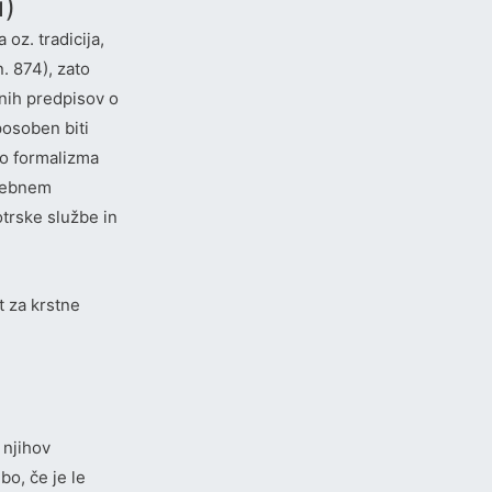
i)
oz. tradicija,
. 874), zato
enih predpisov o
posoben biti
ko formalizma
osebnem
trske službe in
ot za krstne
 njihov
bo, če je le