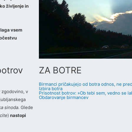
o življenje in
nalaga vsem
občestvu
botrov
ZA BOTRE
Birmanci pričakujejo od botra odnos, ne pre
Izbira botra
v zgodovino, v
Prisotnost botrov: »Ob tebi sem, vedno se 
Obdarovanje birmancev
jubljanskega
ka sinoda.
Glede
icite
)
nastopi