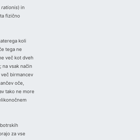
 rationis
) in
ta fizično
katerega koli
, če tega ne
jme več kot dveh
; na vsak način
še več birmancev
rmančev oče,
rav tako ne more
velikonočnem
 botrskih
orajo za vse