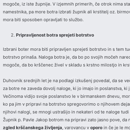
mogoče, iz iste župnije. V izjemnih primerih, če otrok nima sta
namestnika, pa more botra izbrati župnik ali krstitelj oz. birm
mora biti sposoben opravljati to službo.
Pripravljenost botra sprejeti botrstvo
Izbrani boter mora biti pripravljen sprejeti botrstvo in s tem tud
botrstvo prinaša. Naloga botra je, da bo po svojih močeh naredi
mogoče, da bo krščenec živel v skladu s krstno milostjo in krs
Duhovnik srednjih let je na podlagi izkušenj povedal, da se v
za botre ne zaveda dovolj naloge, ki jo imajo in poslanstva, ki
Večinoma vidijo svoje poslanstvo le v birmanskem dnevu, mord
ko pa jim v pripravi na botrstvo spregovorimo o njihovem de
njihovi nalogi, se mnogi ustrašijo in nekateri od te naloge tudi
Župnik p. Pavle Jakop botrom na pripravi zato jasno pove, da m
zgled krščanskega življenja
, varovancu v
oporo
in če je le m