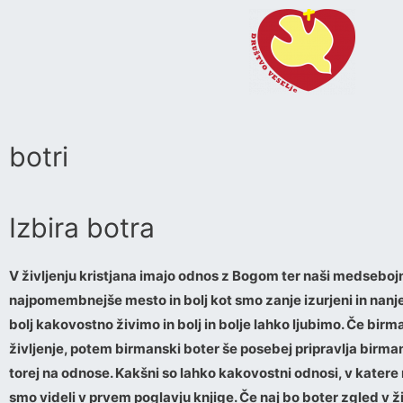
botri
Izbira botra
V življenju kristjana imajo odnos z Bogom ter naši medseboj
najpomembnejše mesto in bolj kot smo zanje izurjeni in nanje 
bolj kakovostno živimo in bolj in bolje lahko ljubimo. Če birma
življenje, potem birmanski boter še posebej pripravlja birman
torej na odnose. Kakšni so lahko kakovostni odnosi, v katere
smo videli v prvem poglavju knjige. Če naj bo boter zgled v ži