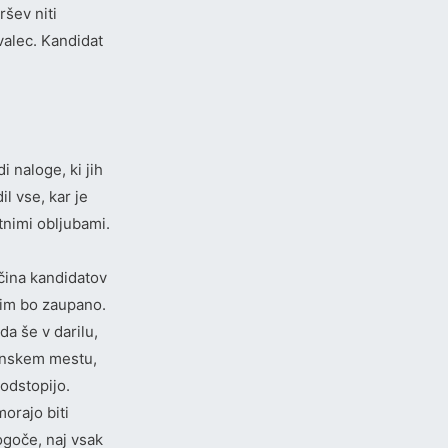
ršev niti
ovalec. Kandidat
i naloge, ki jih
l vse, kar je
tnimi obljubami.
ečina kandidatov
 jim bo zaupano.
a še v darilu,
janskem mestu,
 odstopijo.
orajo biti
ogoče, naj vsak