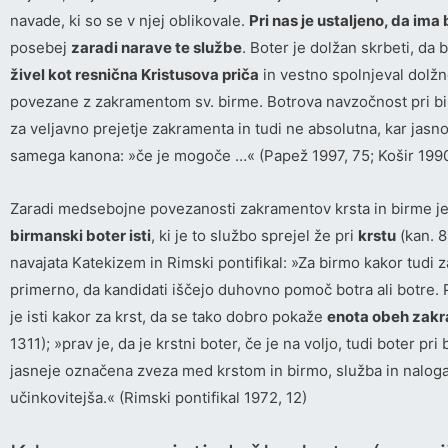
navade, ki so se v njej oblikovale.
Pri nas je ustaljeno, da im
posebej
zaradi narave te službe
. Boter je dolžan skrbeti, da 
živel
kot resnična Kristusova priča
in vestno spolnjeval dolžno
povezane z zakramentom sv. birme. Botrova navzočnost pri bi
za veljavno prejetje zakramenta in tudi ne absolutna, kar jasno
samega kanona: »če je mogoče …« (Papež 1997, 75; Košir 1990
Zaradi medsebojne povezanosti zakramentov krsta in birme je
birmanski boter isti
, ki je to službo sprejel že pri
krstu
(kan. 8
navajata Katekizem in Rimski pontifikal: »Za birmo kakor tudi za
primerno, da kandidati iščejo duhovno pomoč botra ali botre. 
je isti kakor za krst, da se tako dobro pokaže
enota obeh zak
1311); »prav je, da je krstni boter, če je na voljo, tudi boter pri
jasneje označena zveza med krstom in birmo, služba in naloga
učinkovitejša.« (Rimski pontifikal 1972, 12)