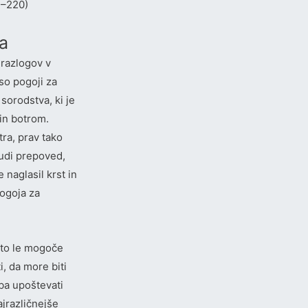
4–220)
a
 razlogov v
so pogoji za
sorodstva, ki je
in botrom.
ra, prav tako
tudi prepoved,
naglasil krst in
pogoja za
e to le mogoče
, da more biti
eba upoštevati
ajrazličnejše