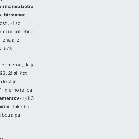
a birmanec botra
,
bo
birmanec
sti, ki so
rmi ni potrebna
 izhaja iz
, 67).
 primerno, da je
93, 2) ali kot
 krst je
Primerno je, da
ramentov
« (KKC
 birmi. Tako bo
 botra pa