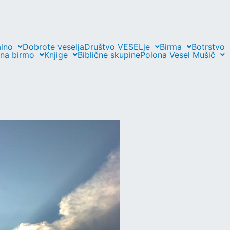
lno
Dobrote veselja
Društvo VESELje
Birma
Botrstvo
 na birmo
Knjige
Biblične skupine
Polona Vesel Mušič