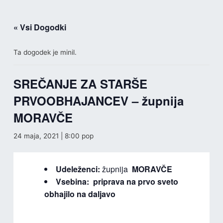
Skip
to
« Vsi Dogodki
content
Ta dogodek je minil.
SREČANJE ZA STARŠE
PRVOOBHAJANCEV – župnija
MORAVČE
24 maja, 2021 | 8:00 pop
Udeleženci:
župnija
MORAVČE
Vsebina:
priprava na prvo sveto
obhajilo na daljavo