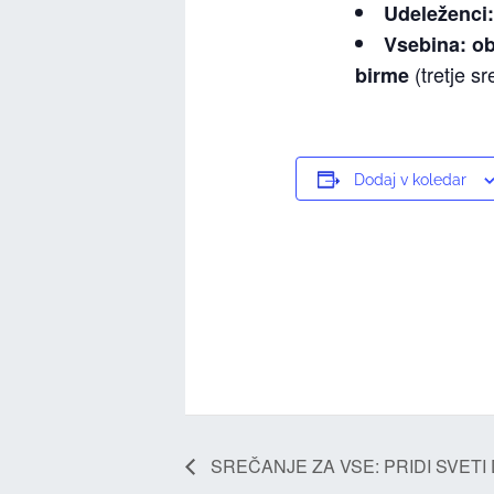
Udeleženci
Vsebina:
ob
(tretje s
birme
Dodaj v koledar
SREČANJE ZA VSE: PRIDI SVETI 