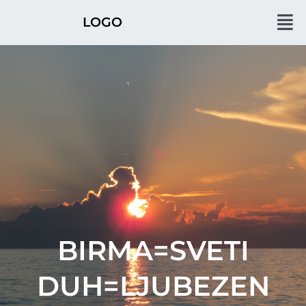
Men
LOGO
BIRMA=SVETI
DUH=LJUBEZEN