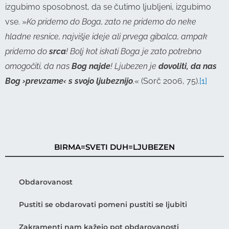
izgubimo sposobnost, da se čutimo ljubljeni, izgubimo
vse. »
Ko pridemo do Boga, zato ne pridemo do neke
hladne resnice, najvišje ideje ali prvega gibalca, ampak
pridemo do
srca
! Bolj kot iskati Boga je zato potrebno
omogočiti, da nas
Bog najde
! Ljubezen je
dovoliti, da nas
Bog ›prevzame‹ s svojo ljubeznijo
.« (Sorč 2006, 75).
[1]
BIRMA=SVETI DUH=LJUBEZEN
Obdarovanost
Pustiti se obdarovati pomeni pustiti se ljubiti
Zakramenti nam kažejo pot obdarovanosti