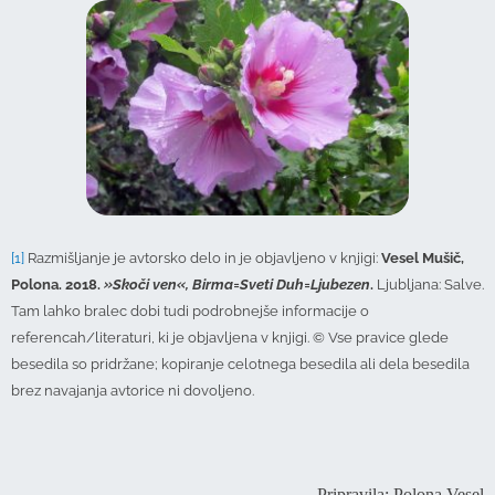
[1]
Razmišljanje je avtorsko delo in je objavljeno v knjigi:
Vesel Mušič,
Polona. 2018.
»Skoči ven«, Birma=Sveti Duh=Ljubezen
.
Ljubljana: Salve.
Tam lahko bralec dobi tudi podrobnejše informacije o
referencah/literaturi, ki je objavljena v knjigi. © Vse pravice glede
besedila so pridržane; kopiranje celotnega besedila ali dela besedila
brez navajanja avtorice ni dovoljeno.
Pripravila: Polona Vesel