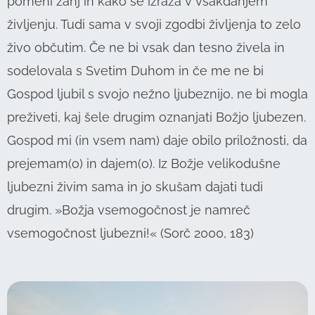
pomeni zanj in kako se izraža v vsakdanjem
življenju. Tudi sama v svoji zgodbi življenja to zelo
živo občutim. Če ne bi vsak dan tesno živela in
sodelovala s Svetim Duhom in če me ne bi
Gospod ljubil s svojo nežno ljubeznijo, ne bi mogla
preživeti, kaj šele drugim oznanjati Božjo ljubezen.
Gospod mi (in vsem nam) daje obilo priložnosti, da
prejemam(o) in dajem(o). Iz Božje velikodušne
ljubezni živim sama in jo skušam dajati tudi
drugim. »Božja vsemogočnost je namreč
vsemogočnost ljubezni!« (Sorč 2000, 183)