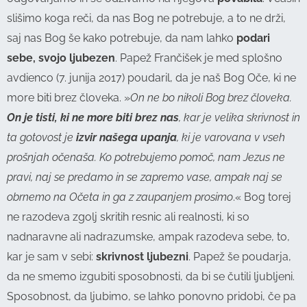
slišimo koga reči, da nas Bog ne potrebuje, a to ne drži,
saj nas Bog še kako potrebuje, da nam lahko
podari
sebe, svojo ljubezen
. Papež Frančišek je med splošno
avdienco (7. junija 2017) poudaril, da je naš Bog Oče, ki ne
more biti brez človeka. »
On ne bo nikoli Bog brez človeka.
On je tisti, ki ne more biti brez nas
, kar je velika skrivnost in
ta gotovost je
izvir našega upanja
, ki je varovana v vseh
prošnjah očenaša. Ko potrebujemo pomoč, nam Jezus ne
pravi, naj se predamo in se zapremo vase, ampak naj se
obrnemo na Očeta in ga z zaupanjem prosimo
.« Bog torej
ne razodeva zgolj skritih resnic ali realnosti, ki so
nadnaravne ali nadrazumske, ampak razodeva sebe, to,
kar je sam v sebi:
skrivnost ljubezni
. Papež še poudarja,
da ne smemo izgubiti sposobnosti, da bi se čutili ljubljeni.
Sposobnost, da ljubimo, se lahko ponovno pridobi, če pa