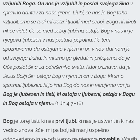
vzljubili Boga. On nas je vzljubil in poslal svojega Sina
v
spravno daritev za naše grehe. Ljubi, če nas je Bog tako
vzljubil, smo se tudi mi dolžni ljubiti med seboj. Boga ni nikoli
nihče videl. Če se med seboj ljubimo, ostaja Bog v nas in je
njegova ljubezen v nas postala popolna. Po tem
spoznavamo, da ostajamo v njem in on v nas: dal nam je
od svojega Duha. In mi smo ga gledali in pričujemo, da je
Oče poslal Sina za odrešenika sveta. Kdor priznava, da je
Jezus Božji Sin, ostaja Bog v njem in on v Bogu. Mi smo
spoznali ljubezen, ki jo ima Bog do nas in verujemo vanjo.
Bog je ljubezen in tisti, ki ostaja v ljubezni, ostaja v Bogu
in Bog ostaja v njem.
« (1 Jn 4,7–16)
Bog
je torej tisti, ki nas
prvi ljubi
, ki nas je ustvaril in ki nas
vedno znova išče, mi pa bolj ali manj uspešno
odgovarjamo in se odzivamo na njegova
povabila
. Včasih