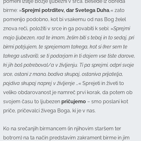
pomeni izlitje Božje ljubezni v srca. Besede iz obreda
birme: »
Sprejmi potrditev, dar Svetega Duha
,« zato
pomenijo podobno, kot bi vsakemu od nas Bog želel
znova reči, položiti v srce in ga povabiti k sebi: »
Sprejmi
mojo ljubezen, rad te imam, želim biti s teboj in to sedaj, pri
birmi potrjujem, te sprejemam takega, kot si (ker sem te
takega ustvaril), se ti podarjam in ti dajem vse tiste darove,
ki jih boš potreboval/a v življenju. Ti pa sprejmi, odpri svoje
srce, ostani z mano, bodiva skupaj, ostaniva prijatelja,
pojdiva skupaj naprej v življenje …
« Sprejeti in živeti to
veliko obdarovanost je namreč prvi korak, da potem ob
svojem času to ljubezen
pričujemo
– smo poslani kot
priče, pričevalci živega Boga, ki je v nas.
Ko na srečanjih birmancem (in njihovim staršem ter
botrom) na ta način predstavim zakrament birme in jim