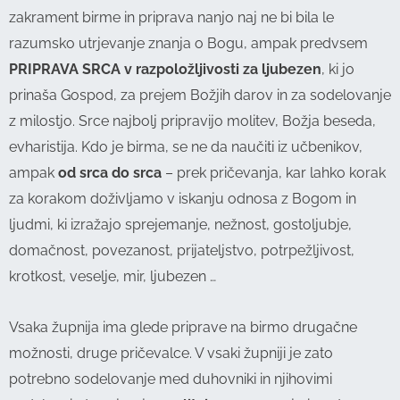
zakrament birme in priprava nanjo naj ne bi bila le
razumsko utrjevanje znanja o Bogu, ampak predvsem
PRIPRAVA SRCA v razpoložljivosti za ljubezen
, ki jo
prinaša Gospod, za prejem Božjih darov in za sodelovanje
z milostjo. Srce najbolj pripravijo molitev, Božja beseda,
evharistija. Kdo je birma, se ne da naučiti iz učbenikov,
ampak
od srca do srca
– prek pričevanja, kar lahko korak
za korakom doživljamo v iskanju odnosa z Bogom in
ljudmi, ki izražajo sprejemanje, nežnost, gostoljubje,
domačnost, povezanost, prijateljstvo, potrpežljivost,
krotkost, veselje, mir, ljubezen …
Vsaka župnija ima glede priprave na birmo drugačne
možnosti, druge pričevalce. V vsaki župniji je zato
potrebno sodelovanje med duhovniki in njihovimi