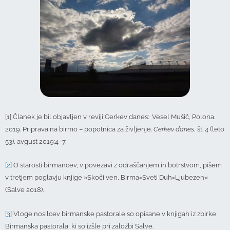
[1] Članek je bil objavljen v reviji Cerkev danes: Vesel Mušič, Polona.
2019. Priprava na birmo – popotnica za življenje.
Cerkev danes
, št. 4 (leto
53), avgust 2019:4–7.
[2]
O starosti birmancev, v povezavi z odraščanjem in botrstvom, pišem
v tretjem poglavju knjige »Skoči ven, Birma=Sveti Duh=Ljubezen«
(Salve 2018).
[3]
Vloge nosilcev birmanske pastorale so opisane v knjigah iz zbirke
Birmanska pastorala, ki so izšle pri založbi Salve.