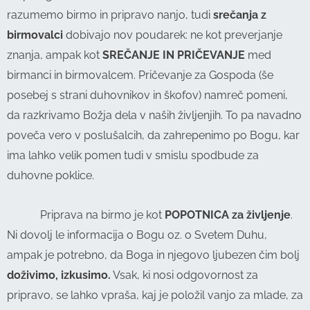
razumemo birmo in pripravo nanjo, tudi
srečanja z
birmovalci
dobivajo nov poudarek: ne kot preverjanje
znanja, ampak kot
SREČANJE IN PRIČEVANJE
med
birmanci in birmovalcem. Pričevanje za Gospoda (še
posebej s strani duhovnikov in škofov) namreč pomeni,
da razkrivamo Božja dela v naših življenjih. To pa navadno
poveča vero v poslušalcih, da zahrepenimo po Bogu, kar
ima lahko velik pomen tudi v smislu spodbude za
duhovne poklice.
Priprava na birmo je kot
POPOTNICA za življenje
.
Ni dovolj le informacija o Bogu oz. o Svetem Duhu,
ampak je potrebno, da Boga in njegovo ljubezen čim bolj
doživimo, izkusimo.
Vsak, ki nosi odgovornost za
pripravo, se lahko vpraša, kaj je položil vanjo za mlade, za