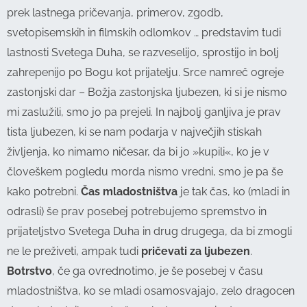
prek lastnega pričevanja, primerov, zgodb,
svetopisemskih in filmskih odlomkov … predstavim tudi
lastnosti Svetega Duha, se razveselijo, sprostijo in bolj
zahrepenijo po Bogu kot prijatelju. Srce namreč ogreje
zastonjski dar – Božja zastonjska ljubezen, ki si je nismo
mi zaslužili, smo jo pa prejeli. In najbolj ganljiva je prav
tista ljubezen, ki se nam podarja v največjih stiskah
življenja, ko nimamo ničesar, da bi jo »kupili«, ko je v
človeškem pogledu morda nismo vredni, smo je pa še
kako potrebni.
Čas mladostništva
je tak čas, ko (mladi in
odrasli) še prav posebej potrebujemo spremstvo in
prijateljstvo Svetega Duha in drug drugega, da bi zmogli
ne le preživeti, ampak tudi
pričevati za ljubezen
.
Botrstvo
, če ga ovrednotimo, je še posebej v času
mladostništva, ko se mladi osamosvajajo, zelo dragocen