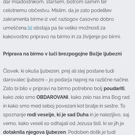
dar mladostnikom, staršem, botrom samim ter
celotnemu občestvu. Mislim, da je zato podelitev
zakramenta birme iz več razlogov časovno dobro
umeščena,
[1]
obstaja pa še veliko možnosti za
kakovostno pripravo na birmo in za življenje po birmi.
Priprava na birmo v luči brezpogojne Božje ljubezni
Človek, ki okuša ljubezen, prej ali slej postane tudi
darovalec ljubezni – jo podarja naprej na različne načine.
Zato bi bilo v pripravi na birmo potrebno bolj
poudariti
,
kako zelo smo
OBDAROVANI
, kako zelo nas ima Bog rad
in kako smo med seboj povezani kot bratje in sestre. To
spoznanje
rodi veselje, ki je sad Duha
in je nalezljivo, saj
vemo, kako veseli so odhajali od Jezusa tisti, ki se jih je
dotaknila njegova ljubezen
. Podoben dotik je tudi