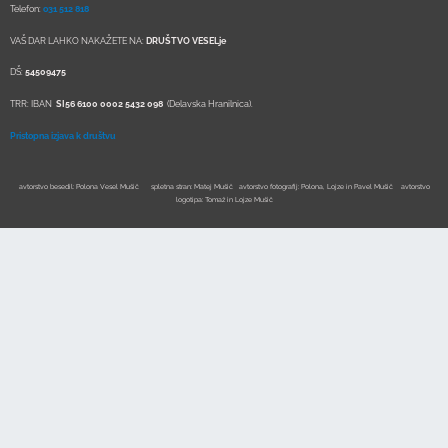
Telefon:
o31 512 818
VAŠ DAR LAHKO NAKAŽETE NA:
DRUŠTVO VESELje
DŠ:
54509475
TRR: IBAN
SI56 6100 0002 5432 098
(Delavska Hranilnica).
Pristopna izjava k društvu
avtorstvo besedil: Polona Vesel Mušič spletna stran: Matej Mušič avtorstvo fotografij: Polona, Lojze in Pavel Mušič avtorstvo
logotipa: Tomaž in Lojze Mušič