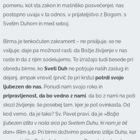
pomenu, kot sta zakon in mašniško posvečenje), nas
postopno uvaja v ta odnos, v prijateljstvo z Bogom, s
Svetim Duhom in med seboj.
Birma je tenkočuten zakrament – ne prisiljuje, se ne
vsiljuje, daje pa možnost rasti, da Božje življenje v nas
raste in da z njim sodelujemo. To izražajo tudi besede pri
obredu birme, ko
Sveti Duh
ne potrjuje naših zaslug in
dejanj, ampak vnovič (prvič že pri krstu)
potrdi svojo
ljubezen do nas.
Ponudi nam svojo roko in
pripravljenost, da bo vedno z nami
, da bo z nami na poti
skozi življenje, še posebej tam, kjer je pot ovinkasta. Od
kod vemo, da je tako? Sv. Pavel pravi, da je »
Božja
ljubezen izlita v naša srca po Svetem Duhu, ki nam je bil
dan
« (Rim 5,5). Pri birmi doživimo posebno izlitje Duha, kar