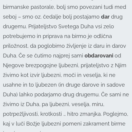
birmanske pastorale, bolj smo povezani tudi med
seboj – smo oz. čedalje bolj postajamo
dar
drug
drugemu. Prijateljstvo Svetega Duha vsi zelo
potrebujemo in priprava na birmo je odlična
priložnost, da poglobimo življenje iz daru in darov
Duha. Če se čutimo najprej sami
obdarovani
od
Njegove brezpogojne ljubezni, prijateljstvo z Njim
živimo kot izvir ljubezni, moči in veselja, ki ne
usahne in to ljubezen (in druge darove in sadove
Duha) lahko podarjamo drug drugemu. Če sami ne
živimo iz Duha, pa ljubezni, veselja, miru,
potrpežljivosti, krotkosti … hitro zmanjka. Poglejmo,
kaj v luči Božje ljubezni pomeni zakrament birme