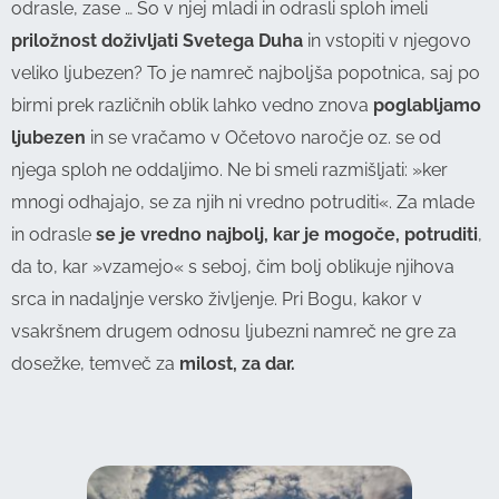
odrasle, zase … So v njej mladi in odrasli sploh imeli
priložnost doživljati Svetega Duha
in vstopiti v njegovo
veliko ljubezen? To je namreč najboljša popotnica, saj po
birmi prek različnih oblik lahko vedno znova
poglabljamo
ljubezen
in se vračamo v Očetovo naročje oz. se od
njega sploh ne oddaljimo. Ne bi smeli razmišljati: »ker
mnogi odhajajo, se za njih ni vredno potruditi«. Za mlade
in odrasle
se je vredno najbolj, kar je mogoče, potruditi
,
da to, kar »vzamejo« s seboj, čim bolj oblikuje njihova
srca in nadaljnje versko življenje. Pri Bogu, kakor v
vsakršnem drugem odnosu ljubezni namreč ne gre za
dosežke, temveč za
milost, za dar.