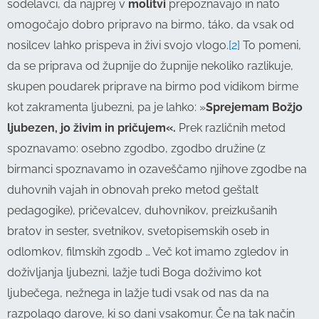
sodelavci, da najprej v
molitvi
prepoznavajo in nato
omogočajo dobro pripravo na birmo, táko, da vsak od
nosilcev lahko prispeva in živi svojo vlogo.
[2]
To pomeni,
da se priprava od župnije do župnije nekoliko razlikuje,
skupen poudarek priprave na birmo pod vidikom birme
kot zakramenta ljubezni, pa je lahko: »
Sprejemam Božjo
ljubezen, jo živim in pričujem«.
Prek različnih metod
spoznavamo: osebno zgodbo, zgodbo družine (z
birmanci spoznavamo in ozaveščamo njihove zgodbe na
duhovnih vajah in obnovah preko metod geštalt
pedagogike), pričevalcev, duhovnikov, preizkušanih
bratov in sester, svetnikov, svetopisemskih oseb in
odlomkov, filmskih zgodb … Več kot imamo zgledov in
doživljanja ljubezni, lažje tudi Boga doživimo kot
ljubečega, nežnega in lažje tudi vsak od nas da na
razpolago darove, ki so dani vsakomur. Če na tak način