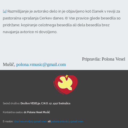
[4]
Razmišljanje je avtorsko delo in je objavljeno kot članek v reviji za
pastoralna vprašanja Cerkev danes. © Vse pravice glede besedila so
pridržane; kopiranje celotnega besedila ali dela besedila brez
navajanja avtorice ni dovoljeno.
Pripravila: Polona Vesel
Mušič,
polona.vmusic@gmail.com
Sedež društva:
Društvo VESELje, C.N.O. 17, 1317 Sodražica
Kontaktna oseba:
dr. Polona Vesel Mušič
E-naslov:
drustvo.veselje@gmail.com
ali
polona.vmusic@gmail.com