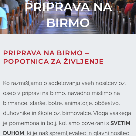
PRIPRAVA NA
BIRMO
PRIPRAVA NA BIRMO –
POPOTNICA ZA ŽIVLJENJE
Ko razmišljamo o sodelovanju vseh nosilcev oz.
oseb v pripravi na birmo, navadno mislimo na
birmance, starše, botre, animatorje, občestvo,
duhovnike in škofe oz. birmovalce. Vloga vsakega
je pomembna in bolj, kot smo povezani s
SVETIM
DUHOM
, ki je naš spremljevalec in glavni nosilec