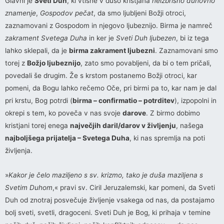
Glavni je
Sveti Duh
, ki vtisne v dušo kristjana
neizbrisno duhovno
znamenje
,
Gospodov pečat
, da smo ljubljeni Božji otroci,
zaznamovani z Gospodom in njegovo ljubeznijo. Birma je namreč
zakrament Svetega Duha
in ker je
Sveti Duh ljubezen
, bi iz tega
lahko sklepali, da je
birma zakrament ljubezni
. Zaznamovani smo
torej z
Božjo ljubeznijo
, zato smo povabljeni, da bi o tem pričali,
povedali še drugim. Že s krstom postanemo Božji otroci, kar
pomeni, da Bogu lahko rečemo Oče, pri birmi pa to, kar nam je dal
pri krstu, Bog potrdi (
birma – confirmatio – potrditev
), izpopolni in
okrepi s tem, ko poveča v nas svoje
darove
. Z birmo dobimo
kristjani torej enega
največjih daril/darov v življenju
, našega
najboljšega prijatelja – Svetega Duha
, ki nas spremlja na poti
življenja.
»
Kakor je čelo maziljeno s sv. krizmo, tako je duša maziljena s
Svetim Duhom
,« pravi sv. Ciril Jeruzalemski, kar pomeni, da Sveti
Duh od znotraj posvečuje življenje vsakega od nas, da postajamo
bolj sveti, svetli, dragoceni. Sveti Duh je Bog, ki prihaja v temine