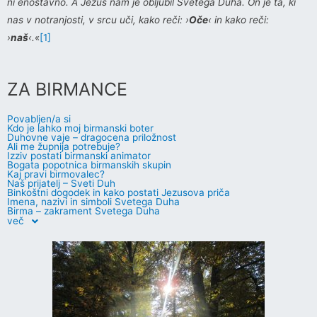
ni enostavno. A Jezus nam je obljubil Svetega Duha. On je ta, ki
nas v notranjosti, v srcu uči, kako reči: ›
Oče
‹ in kako reči:
›
naš
‹.
«
[1]
ZA BIRMANCE
Povabljen/a si
Kdo je lahko moj birmanski boter
Duhovne vaje – dragocena priložnost
Ali me župnija potrebuje?
Izziv postati birmanski animator
Bogata popotnica birmanskih skupin
Kaj pravi birmovalec?
Naš prijatelj – Sveti Duh
Binkoštni dogodek in kako postati Jezusova priča
Imena, nazivi in simboli Svetega Duha
Birma – zakrament Svetega Duha
več