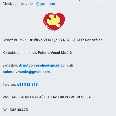
Mušič,
polona.vmusic@gmail.com
Sedež društva:
Društvo VESELje, C.N.O. 17, 1317 Sodražica
Kontaktna oseba:
dr. Polona Vesel Mušič
E-naslov:
drustvo.veselje@gmail.com
ali
polona.vmusic@gmail.com
Telefon:
o31 512 818
VAŠ DAR LAHKO NAKAŽETE NA:
DRUŠTVO VESELje
DŠ:
54509475