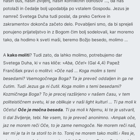
naših duš, naših življenj, naših konfliktnih odnosov …, da nas
potolaži in čedalje bolj upodablja po vstalem Gospodu. Jezus je
namreč Svetega Duha tudi poslal, da preko Cerkve in
zakramentov dokonča začeto delo. Povabljeni smo, da bi sprejeli
ponujeno prijateljstvo in z Bogom čim bolj sodelovali, kar moremo
tako, da hodimo k sveti maši, beremo Božjo besedo, molimo …
A
kako moliti
? Tudi zato, da lahko molimo, potrebujemo dar
Svetega Duha, ki v nas kliče: »
Aba, Oče!
« (Gal 4,4) Papež
Frančišek pravi o molitvi: »
Oče naš … Koga molim s temi
besedami? Vsemogočnega Boga? Ta je preveč oddaljen in ga ne
čutim. Tudi Jezus ga ni čutil. Koga molim s temi besedami?
Kozmičnega Boga? To je precej razširjeno v našem času, v tem
politeističnem svetu, ki se oblikuje v naši light kulturi … Ti pa moli k
Očetu!
Oče
je močna beseda
. Ti pa moli k Njemu, ki te je ustvaril,
ti dal življenje, tebi. Ne vsem, to je preveč anonimno. ›Ampak oče,
jaz ne morem reči Oče, to je zame nemogoče. Ne morem reči naš,
ker mi je ta in ta storil to in to. Torej ne morem tako moliti.‹ Res je,