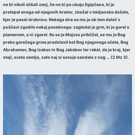
ne bi nikoli slišali zanj, če ne bi po uboju Egipčana, ki je
pretepal enega od njegovih bratov, zbežal v midjansko deželo,
kjer je pasel drobnico. Nekega dne se mu je ob tem daleč v
puščavi zgodilo nekaj posebnega: zagledal je grm, ki je gorel s
plamenom, a ni zgorel. Ko se je Mojzes približal, se mu je Bog
preko gorečega grma predstavil kot Bog njegovega očeta, Bog
Abrahamov, Bog Izakov in Bog Jakobov ter rekel, da je kraj, kjer
stoji, sveta zemlja, zato naj si sezuje sandale z nog … (2 Mz 3).